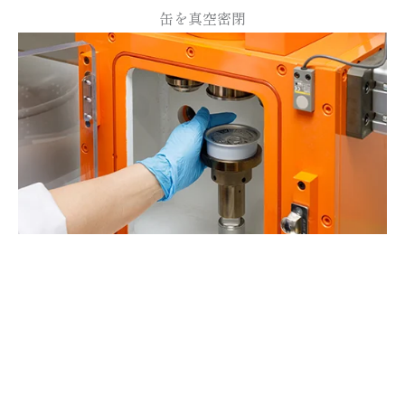
缶を真空密閉
容加熱殺菌処理…
高温で加熱・殺菌