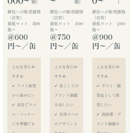
別）
別）
）
御社への販売価格
御社への販売価格
御社への販売価格
（目安）
（目安）
（目安）
最低ロット
500
最低ロット
300
最低ロット
200
缶〜
缶〜
缶〜
＠600
＠750
＠900
円〜／缶
円〜／缶
円〜／缶
こんな方にお
こんな方にお
こんな方にお
すすめ
すすめ
すすめ
✔︎ テスト販売
✔︎ 缶としての
✔︎ ギフト・贈
から始めたい
ブランド価値
答品として販
✔︎ 自社でラベ
を出したい
売したい
ル・パッケー
✔︎ 缶用ラベル
✔︎ 高級感・ブ
ジを準備でき
のデザインも
ランド価値を