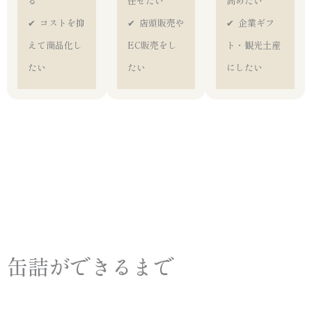
る
任せたい
高めたい
✔︎ コストを抑
✔︎ 店頭販売や
✔︎ 企業ギフ
えて商品化し
EC販売をし
ト・観光土産
たい
たい
にしたい
缶詰ができるまで