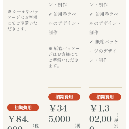
ン・制作
ン・制作
※ シールやパッ
✔︎ 缶用巻ラベ
✔︎ 缶用巻ラベ
ケージはお客様
ルのデザイン・
ルのデザイン・
にてご準備いた
だきます。
制作
制作
✔︎ 紙箱パッケ
※ 紙管パッケー
ージのデザイ
ジはお客様にて
ン・制作
ご準備いただき
ます。
初期費用
初期費用
￥34
￥1,3
初期費用
￥84,
5,000
02,00
（
税
（税
（税
別
000~
~
0~