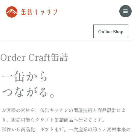
内
容
を
Online Shop
ス
キ
ッ
Order Craft缶詰
プ
一缶から
つながる。
お客様の素材を、缶詰キッチンの調理技術と商品設計によ
り、販売可能なクラフト缶詰商品へ仕立てます。
試作から商品化、ギフトまで。一次産業の誇りと素材本来の