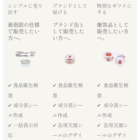
シンプルに売り
ブランドとして
特別なギフトに
出す
届ける
する
最低限の仕様
ブランド缶と
贈答品として
で販売したい
して販売した
販売したい方
方へ。
い方へ。
へ。
✔︎ 食品衛生検
✔︎ 食品衛生検
✔︎ 食品衛生検
査
査
査
✔︎
成分表シー
✔︎ 成分表シー
✔︎ 成分表シー
ル作成
ル作成
ル作成
✔︎
一括表示対
✔︎ 缶用天面シ
✔︎ 缶用天面シ
応
ールのデザイ
ールのデザイ